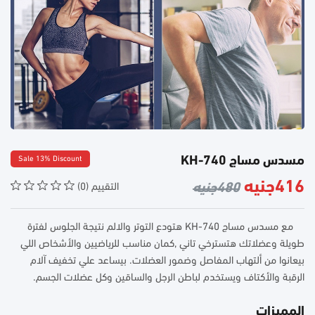
مسدس مساج KH-740
Sale 13% Discount
416جنيه
480جنيه
التقييم (0)
مع مسدس مساج KH-740 هتودع التوتر والالم نتيجة الجلوس لفترة
طويلة وعضلاتك هتسترخي تاني ,كمان مناسب للرياضيين والأشخاص اللي
بيعانوا من ألتهاب المفاصل وضمور العضلات. بيساعد علي تخفيف آلام
الرقبة والأكتاف ويستخدم لباطن الرجل والساقين وكل عضلات الجسم.
المميزات