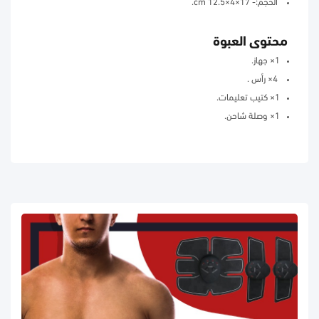
الحجم:- 17×4×12.5 cm.
محتوى العبوة
1× جهاز.
4× رأس .
1× كتيب تعليمات.
1× وصلة شاحن.