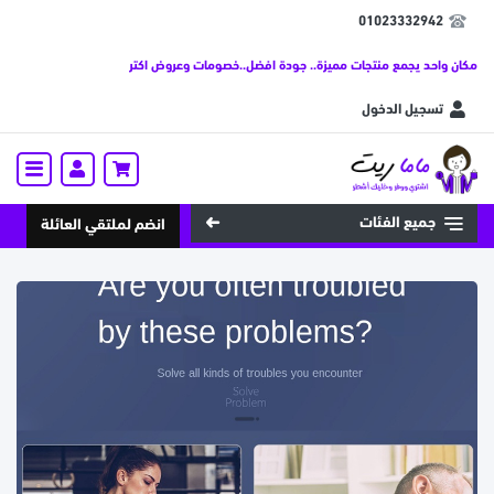
01023332942
مكان واحد يجمع منتجات مميزة.. جودة افضل..خصومات وعروض اكتر
تسجيل الدخول
جميع الفئات
انضم لملتقي العائلة