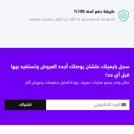
طريقة دفع أمنه 100%
الدفع عند الاستلام بعد ما تتأكد من الطلب بنفسك وتقيمه
سجل بايميلك علشان يوصلك أجدد العروض وتستفيد بيها
قبل أي حد!
مكان واحد يجمع منتجات مميزة.. جودة أفضل..خصومات وعروض أكتر