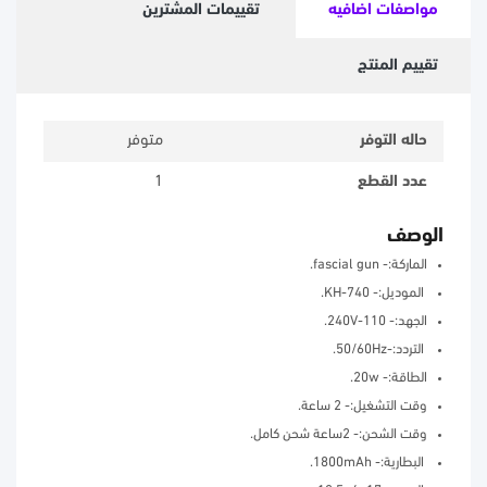
مواصفات اضافيه
تقييمات المشترين
تقييم المنتج
حاله التوفر
متوفر
عدد القطع
1
الوصف
الماركة:- fascial gun.
الموديل:- KH-740.
الجهد:- 110-240V.
التردد:-50/60Hz.
الطاقة:- 20w.
وقت التشغيل:- 2 ساعة.
وقت الشحن:- 2ساعة شحن كامل.
البطارية:- 1800mAh.